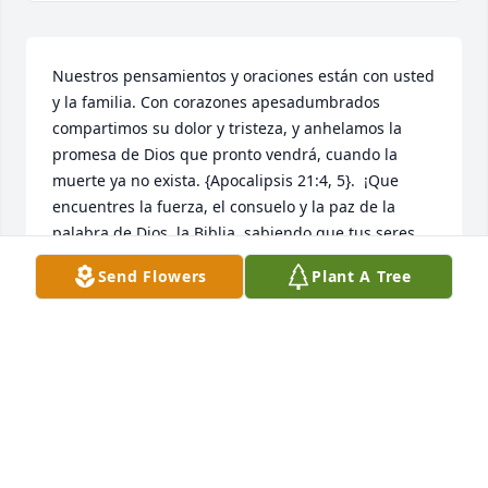
Nuestros pensamientos y oraciones están con usted 
y la familia. Con corazones apesadumbrados 
compartimos su dolor y tristeza, y anhelamos la 
promesa de Dios que pronto vendrá, cuando la 
muerte ya no exista. {Apocalipsis 21:4, 5}.  ¡Que 
encuentres la fuerza, el consuelo y la paz de la 
palabra de Dios, la Biblia, sabiendo que tus seres 
queridos están descansando a salvo en la memoria 
Send Flowers
Plant A Tree
ilimitada de Jehová y Jesús Christo ! , ¡Mientras 
esperas pacientemente y esperas ese glorioso día, 
cuando aquellos que has amado se despiertan de 
su sueño!  {Juan 5: 28,29}
NIDIA MARCANO
Aug 27, 2024